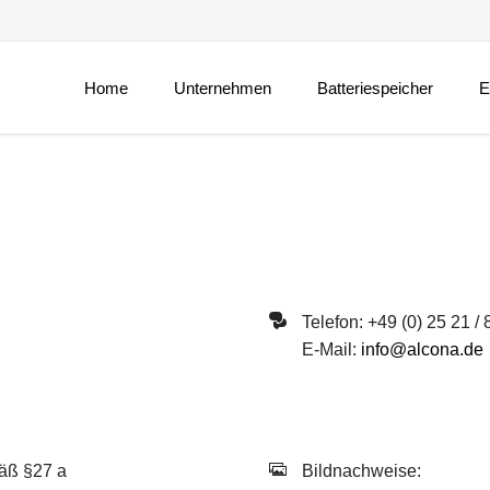
Naviga
übersp
Home
Unternehmen
Batteriespeicher
E
Jobs und Karriere
St
Neuigkeiten
St
Messen und Events
St
St
Zu
Telefon: +49 (0) 25 21 /
E-Mail:
info@alcona.de
äß §27 a
Bildnachweise: