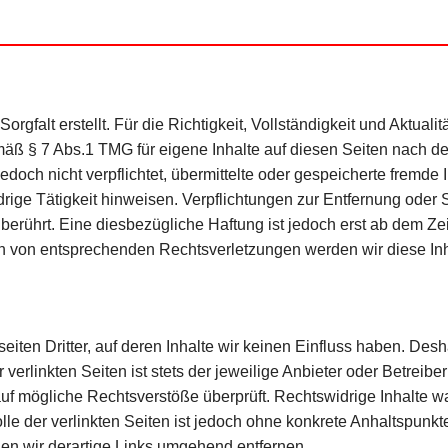
orgfalt erstellt. Für die Richtigkeit, Vollständigkeit und Aktual
mäß § 7 Abs.1 TMG für eigene Inhalte auf diesen Seiten nach d
jedoch nicht verpflichtet, übermittelte oder gespeicherte frem
drige Tätigkeit hinweisen. Verpflichtungen zur Entfernung oder
erührt. Eine diesbezügliche Haftung ist jedoch erst ab dem Zei
n von entsprechenden Rechtsverletzungen werden wir diese In
iten Dritter, auf deren Inhalte wir keinen Einfluss haben. Desh
erlinkten Seiten ist stets der jeweilige Anbieter oder Betreiber 
uf mögliche Rechtsverstöße überprüft. Rechtswidrige Inhalte wa
lle der verlinkten Seiten ist jedoch ohne konkrete Anhaltspunkt
n wir derartige Links umgehend entfernen.