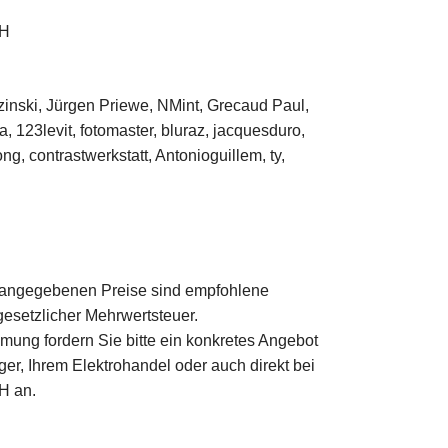
bH
inski, Jürgen Priewe, NMint, Grecaud Paul,
, 123levit, fotomaster, bluraz, jacquesduro,
ng, contrastwerkstatt, Antonioguillem, ty,
n angegebenen Preise sind empfohlene
esetzlicher Mehrwertsteuer.
mung fordern Sie bitte ein konkretes Angebot
er, Ihrem Elektrohandel oder auch direkt bei
H an.