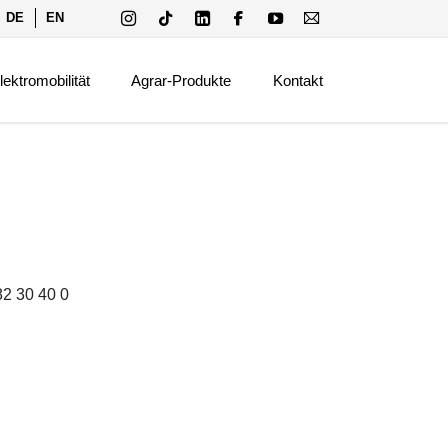
tion
DE
EN
ringen
Navigation
überspringen
lektromobilität
Agrar-Produkte
Kontakt
romat
Klimatisierung und Alarmierung
romat-I
Frequenzumrichter
romat-P
Tankwächter
romat-T
behör
 82 30 40 0