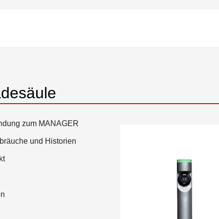
adesäule
nbindung zum MANAGER
rbräuche und Historien
kt
en