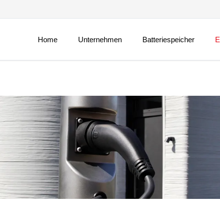
Naviga
übersp
Home
Unternehmen
Batteriespeicher
E
Jobs und Karriere
St
Neuigkeiten
St
Messen und Events
St
Zu