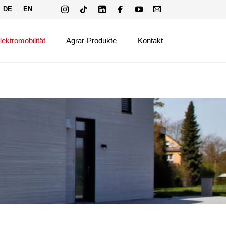
tion
DE
EN
ringen
Navigation
überspringen
lektromobilität
Agrar-Produkte
Kontakt
romat
Klimatisierung und Alarmierung
romat-I
Frequenzumrichter
Tankwächter
romat-T
behör